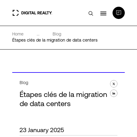
Home
...
Blog
Data Centers
Étapes clés de la migration de data centers
PlatformDIGITAL®
Partenaires
Blog
Étapes clés de la migration
Expertise et ressources
de data centers
A propos de nous
23 January 2025
Language