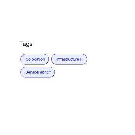
Connexion
Tags
Colocation
Infrastructure IT
ServiceFabric®