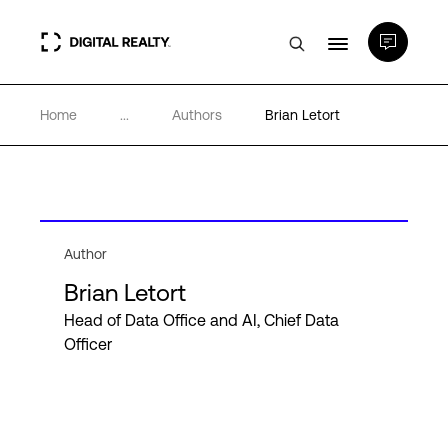
Home
...
Authors
Brian Letort
Data Centers
PlatformDIGITAL®
Partenaires
Author
Brian Letort
Expertise et ressources
Head of Data Office and AI, Chief Data
Officer
A propos de nous
Language