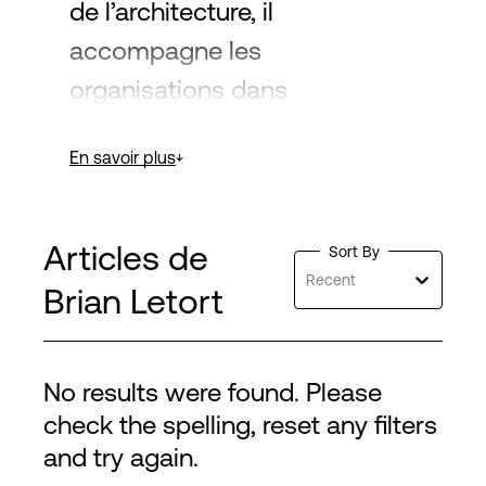
de l’architecture, il
accompagne les
organisations dans
l’exploitation à grande échelle
En savoir plus
de la puissance des données
et de l’intelligence artificielle,
tout en restant ancré dans les
Articles de
Sort By
aspects pratiques de la mise
Recent
Brian Letort
en œuvre.
No results were found. Please
check the spelling, reset any filters
and try again.