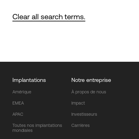
Clear all search terms.
Implantations
Notre entreprise
Amérique
À propos de nous
EMEA
Impact
APAC
Investisseurs
Toutes nos implantations
Carrières
mondiales