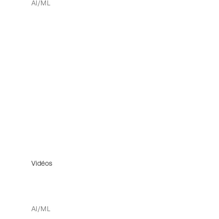
AI/ML
Vidéos
AI/ML