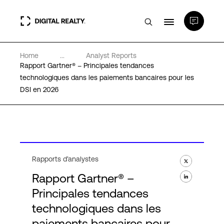
Home
...
Analyst Reports
Data Centers
Rapport Gartner® – Principales tendances
technologiques dans les paiements bancaires pour les
DSI en 2026
PlatformDIGITAL®
Partenaires
Expertise et ressources
Rapports d’analystes
Rapport Gartner® –
A propos de nous
Principales tendances
technologiques dans les
paiements bancaires pour
Language