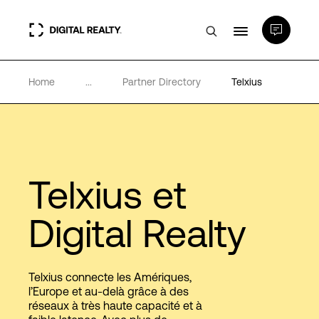
Home
...
Partner Directory
Telxius
Data Centers
PlatformDIGITAL®
Partenaires
Telxius et
Digital Realty
Expertise et ressources
A propos de nous
Telxius connecte les Amériques,
l’Europe et au-delà grâce à des
réseaux à très haute capacité et à
Language