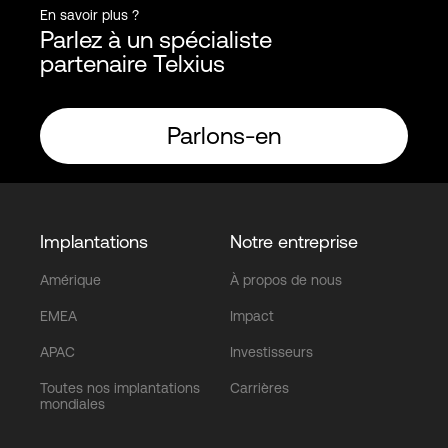
En savoir plus ?
Parlez à un spécialiste
partenaire Telxius
Parlons-en
Implantations
Notre entreprise
Amérique
À propos de nous
EMEA
Impact
APAC
Investisseurs
Toutes nos implantations
Carrières
mondiales