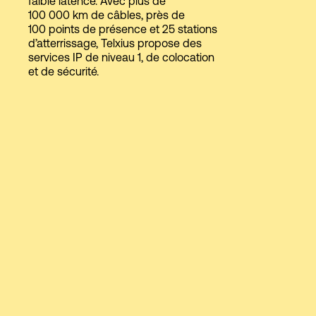
faible latence. Avec plus de
100 000 km de câbles, près de
100 points de présence et 25 stations
d’atterrissage, Telxius propose des
Connexion
services IP de niveau 1, de colocation
et de sécurité.