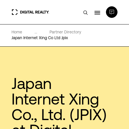
Home
...
Partner Directory
Data Centers
Japan Internet Xing Co Ltd Jpix
PlatformDIGITAL®
Partenaires
Japan
Expertise et ressources
Internet Xing
Co., Ltd. (JPIX)
A propos de nous
Language