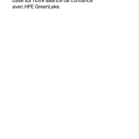
basé sur notre alliance de confiance
avec HPE GreenLake.
Connexion