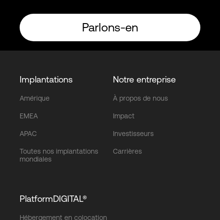
Parlons-en
Implantations
Notre entreprise
Amérique
À propos de nous
EMEA
Impact
APAC
Investisseurs
Toutes nos implantations
Carrières
mondiales
PlatformDIGITAL®
Hébergement en colocation