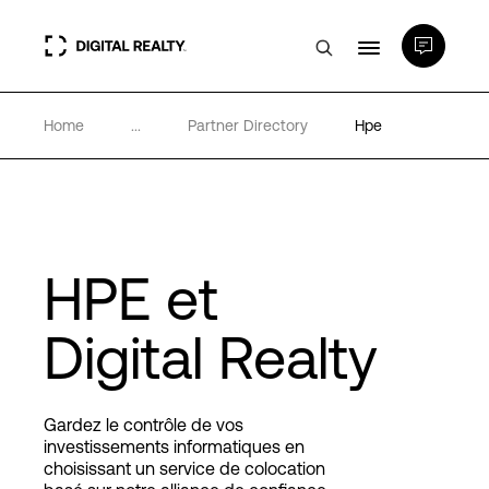
Home
...
Partner Directory
Hpe
Data Centers
PlatformDIGITAL®
Partenaires
HPE et
Digital Realty
Expertise et ressources
A propos de nous
Gardez le contrôle de vos
investissements informatiques en
choisissant un service de colocation
Language