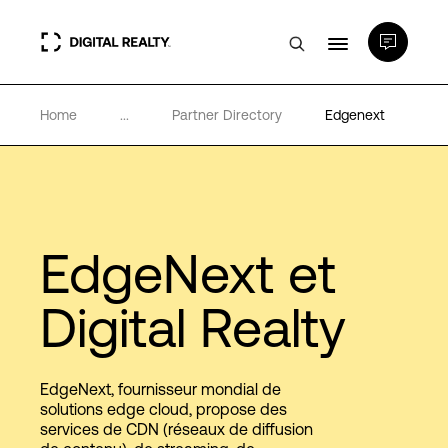
Home
...
Partner Directory
Edgenext
Data Centers
PlatformDIGITAL®
Partenaires
EdgeNext et
Digital Realty
Expertise et ressources
A propos de nous
EdgeNext, fournisseur mondial de
solutions edge cloud, propose des
services de CDN (réseaux de diffusion
Language