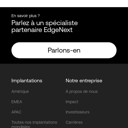
En savoir plus ?
Parlez à un spécialiste
partenaire EdgeNext
Parlons-en
Implantations
Notre entreprise
Amérique
À propos de nous
EMEA
Impact
APAC
Investisseurs
Toutes nos implantations
Carrières
mondiales