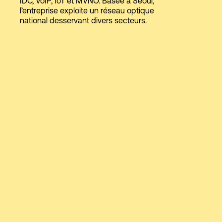
IDC, VoIP, IoT et MVNO. Basée à Séoul,
l’entreprise exploite un réseau optique
national desservant divers secteurs.
Connexion