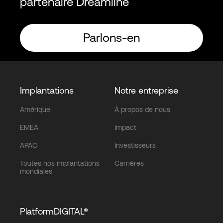
partenaire Dreamline
Parlons-en
Implantations
Notre entreprise
Amérique
À propos de nous
EMEA
Impact
APAC
Investisseurs
Toutes nos implantations
Carrières
mondiales
PlatformDIGITAL®