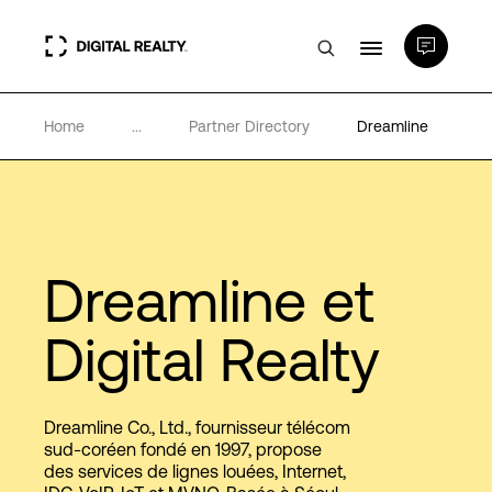
Home
...
Partner Directory
Dreamline
Data Centers
PlatformDIGITAL®
Partenaires
Dreamline et
Digital Realty
Expertise et ressources
A propos de nous
Dreamline Co., Ltd., fournisseur télécom
sud-coréen fondé en 1997, propose
des services de lignes louées, Internet,
Language