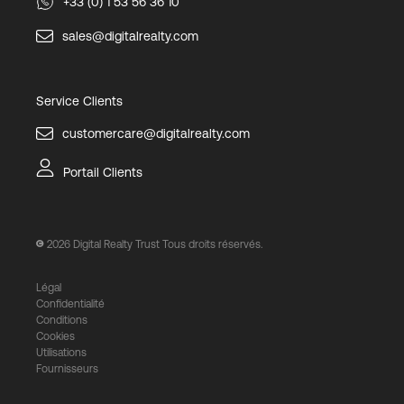
+33 (0) 1 53 56 36 10
sales@digitalrealty.com
Service Clients
customercare@digitalrealty.com
Portail Clients
2026
Digital Realty Trust Tous droits réservés.
Légal
Confidentialité
Conditions
Cookies
Utilisations
Fournisseurs