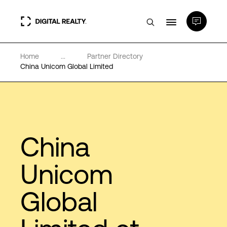
Home
...
Partner Directory
Data Centers
China Unicom Global Limited
PlatformDIGITAL®
Partenaires
China
Expertise et ressources
Unicom
Global
A propos de nous
Language