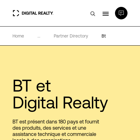
Home
...
Partner Directory
Bt
Data Centers
PlatformDIGITAL®
Partenaires
BT
et
Digital Realty
Expertise et ressources
A propos de nous
BT est présent dans 180 pays et fournit
des produits, des services et une
assistance technique et commerciale
Language