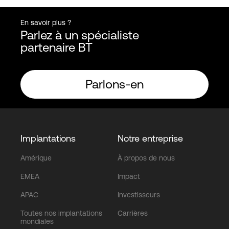
En savoir plus ?
Parlez à un spécialiste
partenaire BT
Parlons-en
Implantations
Notre entreprise
Amérique
À propos de nous
EMEA
Impact
APAC
Investisseurs
Toutes nos implantations
Carrières
mondiales