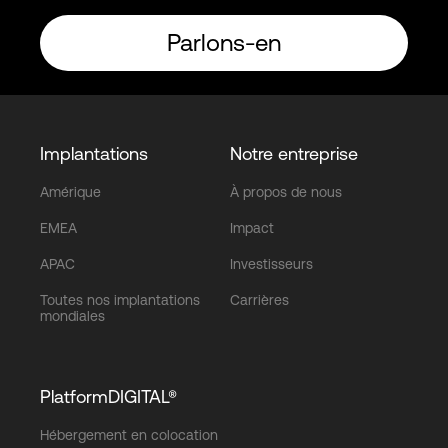
Parlons-en
Implantations
Notre entreprise
Amérique
À propos de nous
EMEA
Impact
APAC
Investisseurs
Toutes nos implantations
Carrières
mondiales
PlatformDIGITAL®
Hébergement en colocation