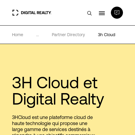
Home
...
Partner Directory
3h Cloud
Data Centers
PlatformDIGITAL®
Partenaires
3H Cloud et
Digital Realty
Expertise et ressources
A propos de nous
3HCloud est une plateforme cloud de
haute technologie qui propose une
large gamme de services destinés à
Language