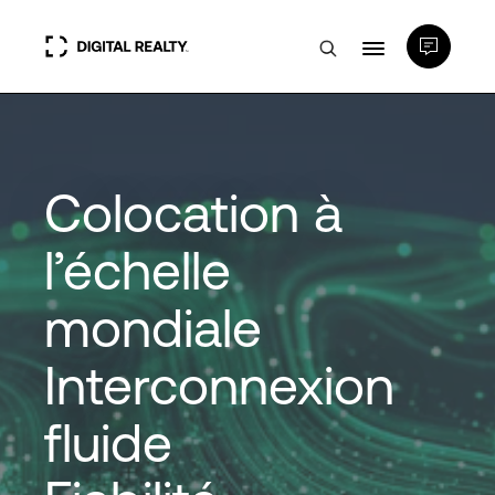
Data Centers
Colocation à
PlatformDIGITAL®
l’échelle
Partenaires
mondiale
Expertise et ressources
Interconnexion
A propos de nous
fluide
Language