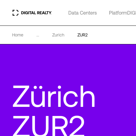
Data Centers
PlatformDIG
Home
...
Zurich
ZUR2
Zürich
ZUR2