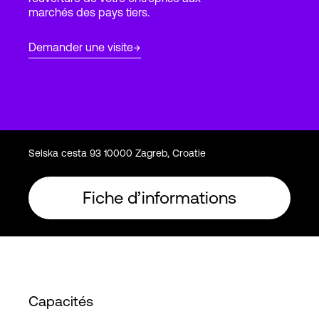
marchés des pays tiers.
Connexion
Demander une visite
Selska cesta 93 10000 Zagreb, Croatie
Fiche d’informations
Capacités