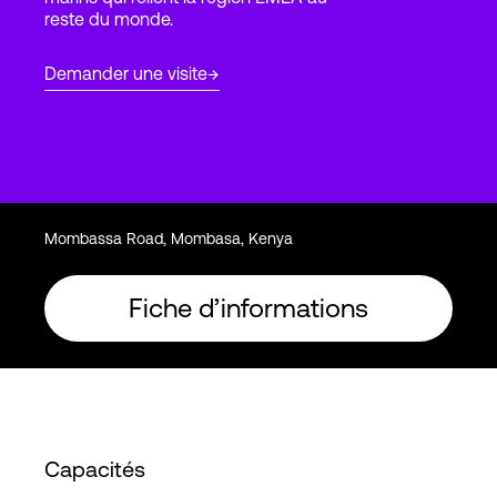
reste du monde.
Connexion
Demander une visite
Mombassa Road, Mombasa, Kenya
Fiche d’informations
Capacités