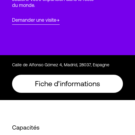
du monde.
Connexion
Demander une visite
Calle de Alfonso Gómez 4, Madrid, 28037, Espagne
Fiche d’informations
Capacités