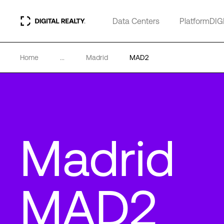
Data Centers
PlatformDIG
Home
...
Madrid
MAD2
Madrid
MAD2