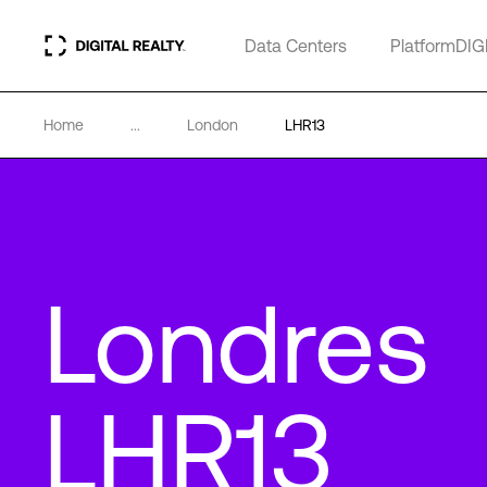
Data Centers
PlatformDIG
Home
...
London
LHR13
Londres
LHR13