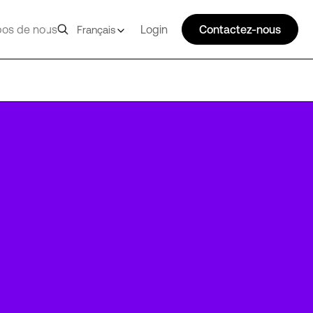
pos de nous
Login
Contactez-nous
Français
LHR13