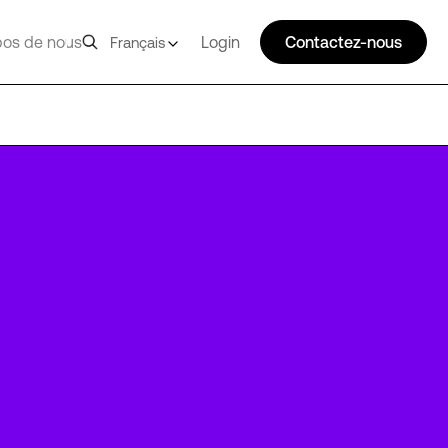
pos de nous
Login
Contactez-nous
Français
LGW16