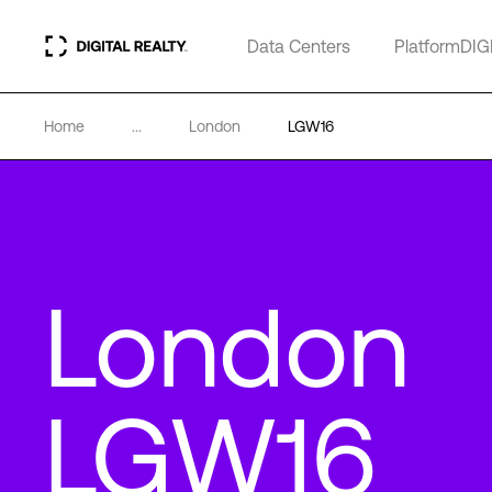
Data Centers
PlatformDIG
Home
...
London
LGW16
London
LGW16