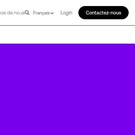
pos de nous
Login
Contactez-nous
Français
JB4