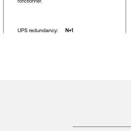
fonctionner.
UPS redundancy
:
N+1