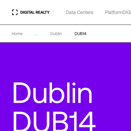
Data Centers
PlatformDIG
Home
...
Dublin
DUB14
Dublin
DUB14