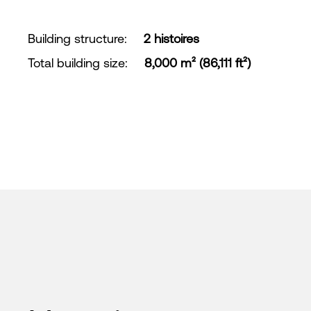
Building structure
:
2 histoires
Total building size
:
8,000 m² (86,111 ft²)