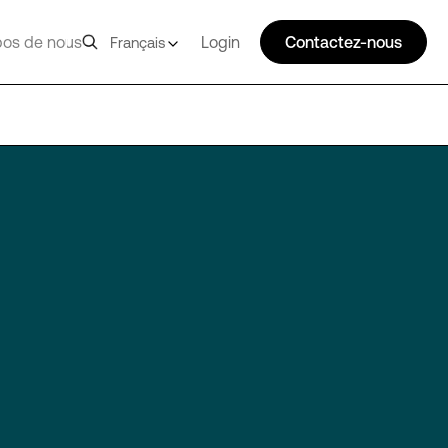
pos de nous
Login
Contactez-nous
Français
SYD11