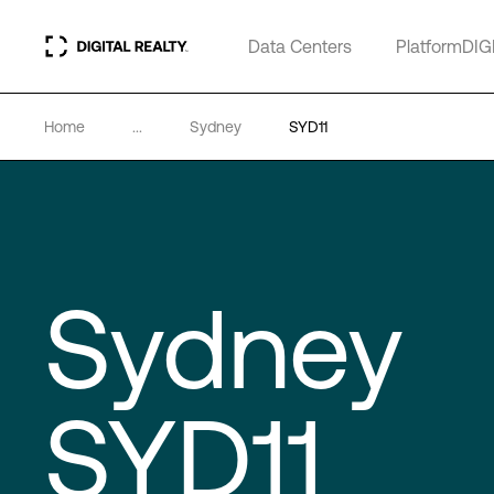
Data Centers
PlatformDIG
Home
...
Sydney
SYD11
Sydney
SYD11