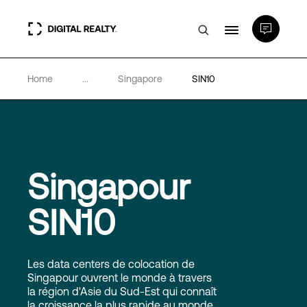
Home
...
Singapore
SIN10
Data Centers
PlatformDIGITAL®
Partenaires
Singapour
SIN10
Expertise et ressources
A propos de nous
Les data centers de colocation de
Singapour ouvrent le monde à travers
la région d'Asie du Sud-Est qui connaît
la croissance la plus rapide au monde.
Language