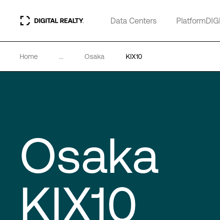
Data Centers
PlatformDIG
Home
...
Osaka
KIX10
Osaka
KIX10