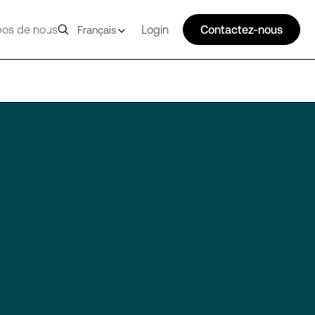
pos de nous
Login
Contactez-nous
Français
KIX10