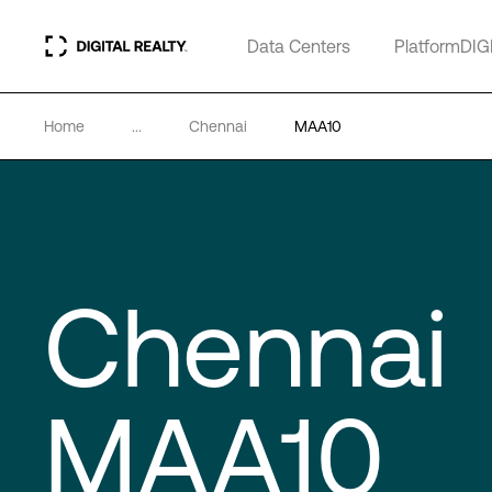
Data Centers
PlatformDIG
Home
...
Chennai
MAA10
Chennai
MAA10