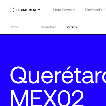
Data Centers
PlatformDIG
Home
...
Queretaro
MEX02
Querétar
MEX02