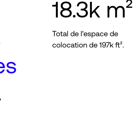
18.3k m²
s
s
Total de l'espace de
colocation de 197k ft².
es
a