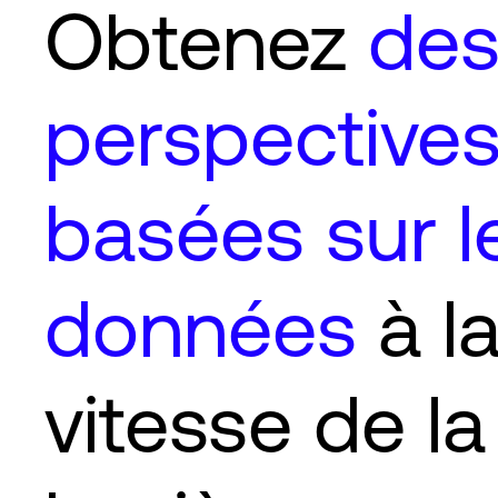
Obtenez
de
perspective
basées sur l
données
à l
vitesse de la