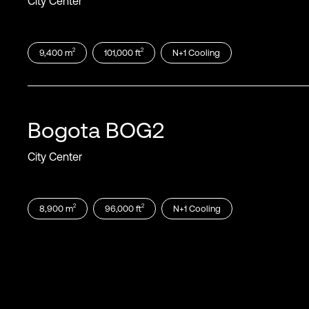
City Center
2
2
9,400
m
101,000
ft
N+1
Cooling
Bogota
BOG2
City Center
2
2
8,900
m
96,000
ft
N+1
Cooling