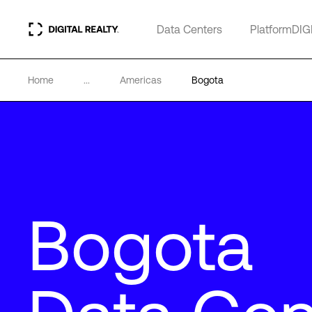
Data Centers
PlatformDIG
Home
...
Americas
Bogota
Bogota