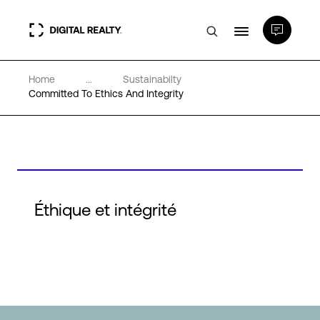
Home
...
Sustainabilty
Data Centers
Committed To Ethics And Integrity
PlatformDIGITAL®
Partenaires
Éthique et intégrité
Expertise et ressources
A propos de nous
Language