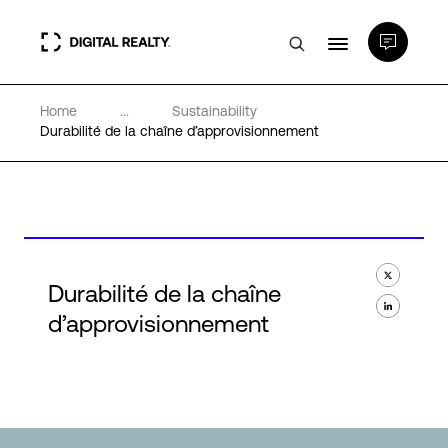
Home
...
Sustainability
Data Centers
Durabilité de la chaîne d’approvisionnement
PlatformDIGITAL®
Partenaires
Durabilité de la chaîne
Expertise et ressources
d’approvisionnement
A propos de nous
Language