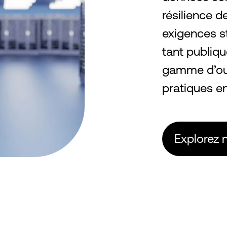
résilience d
exigences st
tant publiqu
gamme d’out
pratiques e
Explorez 