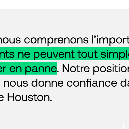
us comprenons l’importa
nts ne peuvent tout simp
er en panne
. Notre positi
 nous donne confiance da
de Houston.