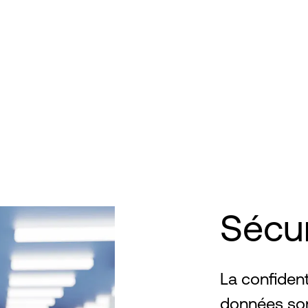
Sécur
La confidenti
données son