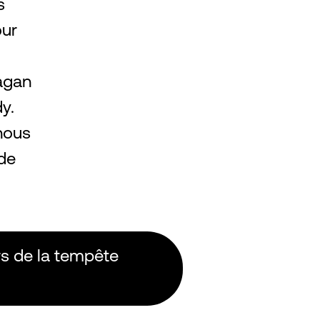
s
our
agan
y.
 nous
nde
rs de la tempête