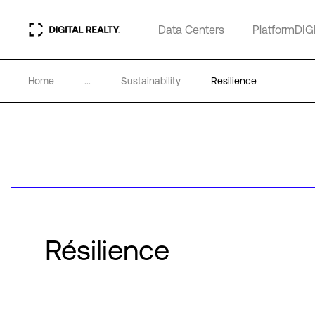
Data Centers
PlatformDIG
Home
...
Sustainability
Resilience
Résilience