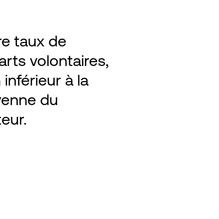
re taux de
rts volontaires,
 inférieur à la
enne du
teur.