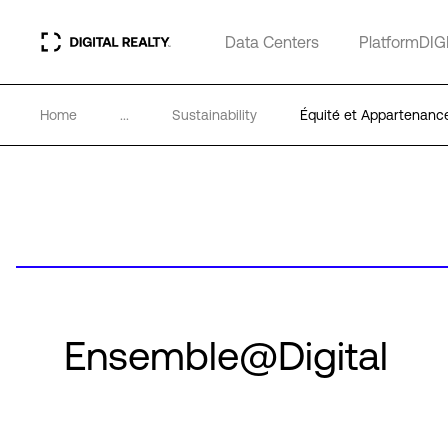
Data Centers
PlatformDIG
Home
...
Sustainability
Équité et Appartenanc
Ensemble@Digital