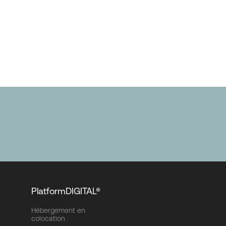
PlatformDIGITAL®
Hébergement en
colocation