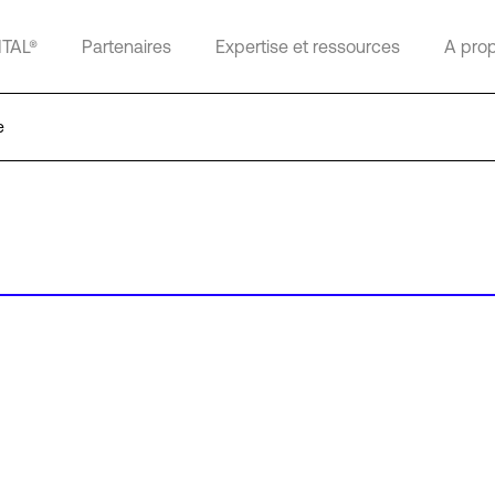
ITAL®
Partenaires
Expertise et ressources
A pro
e