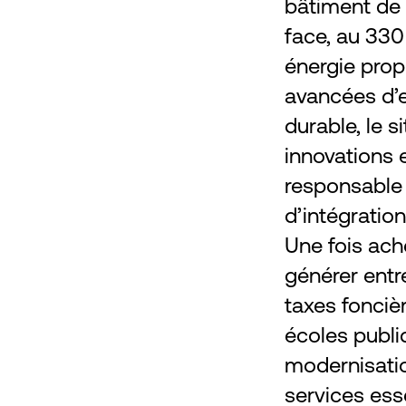
bâtiment de 
face, au 330
énergie prop
avancées d’e
durable, le s
innovations 
responsable
d’intégration
Une fois ach
générer entre
taxes foncièr
écoles publi
modernisatio
services esse