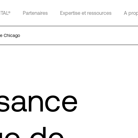
ITAL®
Partenaires
Expertise et ressources
A pro
de Chicago
ssance
ue de