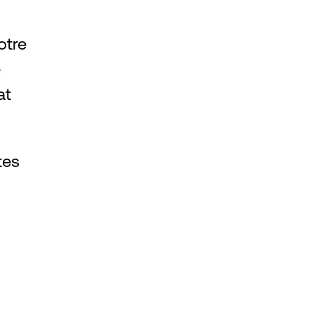
otre
e
at
tes