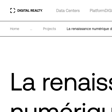
Data Centers
PlatformDIG
Home
...
Projects
La renaissance numérique 
La renai
numériq