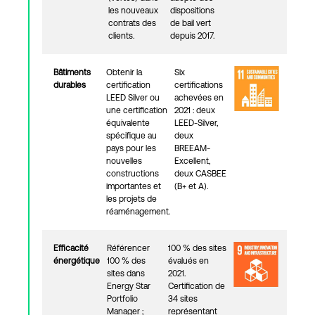
les nouveaux
dispositions
contrats des
de bail vert
clients.
depuis 2017.
Bâtiments
Obtenir la
Six
durables
certification
certifications
LEED Silver ou
achevées en
une certification
2021 : deux
équivalente
LEED-Silver,
spécifique au
deux
pays pour les
BREEAM-
nouvelles
Excellent,
constructions
deux CASBEE
importantes et
(B+ et A).
les projets de
réaménagement.
Efficacité
Référencer
100 % des sites
énergétique
100 % des
évalués en
sites dans
2021.
Energy Star
Certification de
Portfolio
34 sites
Manager ;
représentant