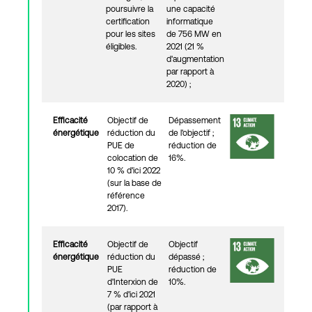
poursuivre la
une capacité
certification
informatique
pour les sites
de 756 MW en
éligibles.
2021 (21 %
d'augmentation
par rapport à
2020) ;
Efficacité
Objectif de
Dépassement
énergétique
réduction du
de l'objectif ;
PUE de
réduction de
colocation de
16%.
10 % d'ici 2022
(sur la base de
référence
2017).
Efficacité
Objectif de
Objectif
énergétique
réduction du
dépassé ;
PUE
réduction de
d'Interxion de
10%.
7 % d'ici 2021
(par rapport à