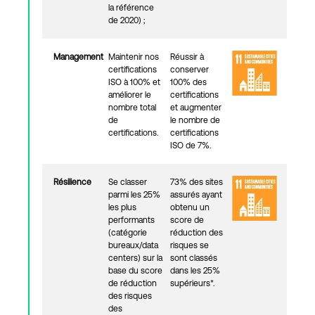
la référence
de 2020) ;
Management
Maintenir nos
Réussir à
certifications
conserver
ISO à 100% et
100% des
améliorer le
certifications
nombre total
et augmenter
de
le nombre de
certifications.
certifications
ISO de 7%.
Résilience
Se classer
73% des sites
parmi les 25%
assurés ayant
les plus
obtenu un
performants
score de
(catégorie
réduction des
bureaux/data
risques se
centers) sur la
sont classés
base du score
dans les 25%
de réduction
supérieurs*.
des risques
des