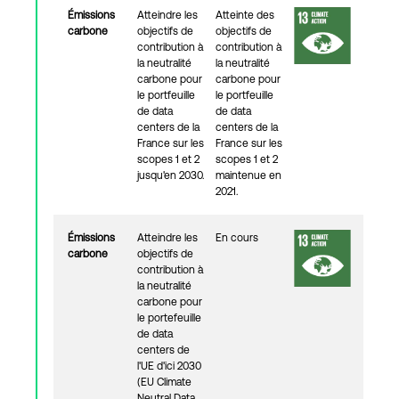
Émissions
Atteindre les
Atteinte des
carbone
objectifs de
objectifs de
contribution à
contribution à
la neutralité
la neutralité
carbone pour
carbone pour
le portfeuille
le portfeuille
de data
de data
centers de la
centers de la
France sur les
France sur les
scopes 1 et 2
scopes 1 et 2
jusqu'en 2030.
maintenue en
2021.
Émissions
Atteindre les
En cours
carbone
objectifs de
contribution à
la neutralité
carbone pour
le portefeuille
de data
centers de
l'UE d'ici 2030
(EU Climate
Neutral Data