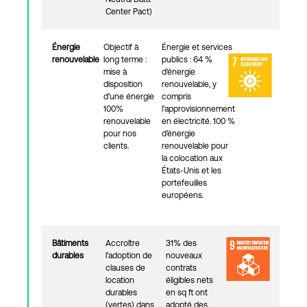
Center Pact)
Énergie
Objectif à
Énergie et services
renouvelable
long terme :
publics : 64 %
mise à
d'énergie
disposition
renouvelable, y
d'une énergie
compris
100%
l'approvisionnement
renouvelable
en électricité. 100 %
pour nos
d'énergie
clients.
renouvelable pour
la colocation aux
États-Unis et les
portefeuilles
européens.
Bâtiments
Accroître
31% des
durables
l'adoption de
nouveaux
clauses de
contrats
location
éligibles nets
durables
en sq ft ont
(vertes) dans
adopté des