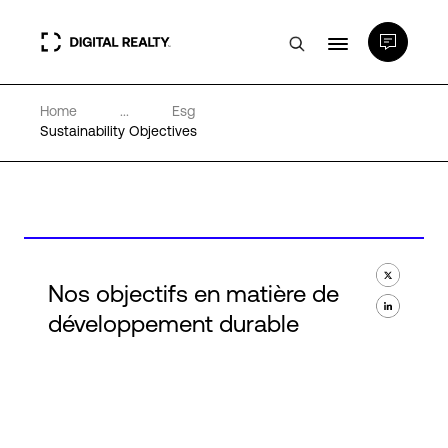
Home
...
Esg
Data Centers
Sustainability Objectives
PlatformDIGITAL®
Partenaires
Nos objectifs en matière de
Expertise et ressources
développement durable
A propos de nous
Language