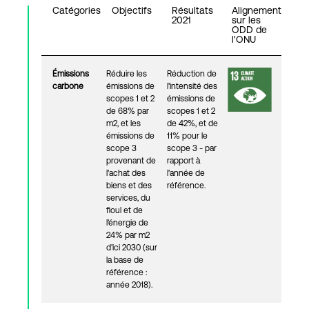
Catégories
Objectifs
Résultats
Alignement
2021
sur les
ODD de
l'ONU
Connexion
Émissions
Réduire les
Réduction de
carbone
émissions de
l'intensité des
scopes 1 et 2
émissions de
de 68% par
scopes 1 et 2
m2, et les
de 42%, et de
émissions de
11% pour le
scope 3
scope 3 - par
provenant de
rapport à
l'achat des
l'année de
biens et des
référence.
services, du
fioul et de
l'énergie de
24% par m2
d'ici 2030 (sur
la base de
référence :
année 2018).