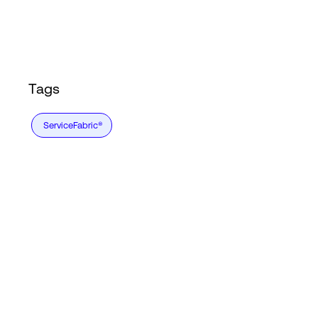
Language
登录
Tags
ServiceFabric®