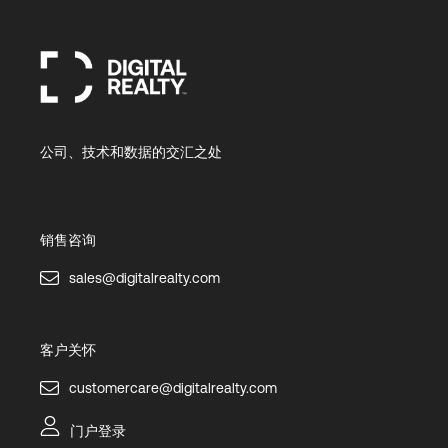
公司、技术和数据的交汇之处
销售咨询
sales@digitalrealty.com
客户关怀
customercare@digitalrealty.com
门户登录