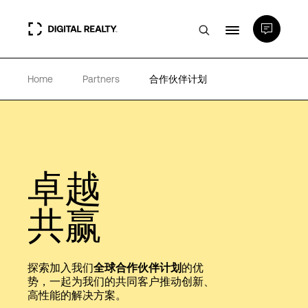
Home
Partners
合作伙伴计划
数据中心
PlatformDIGITAL®
卓越
合作伙伴
共赢
专业知识和资源
探索加入我们
全球合作伙伴计划
的优
关于
势，一起为我们的共同客户推动创新、
高性能的解决方案。