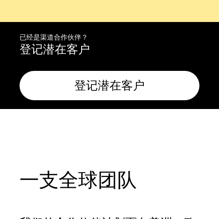
已经是渠道合作伙伴？
登记潜在客户
登记潜在客户
一支全球团队