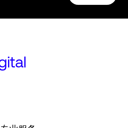
tal
？