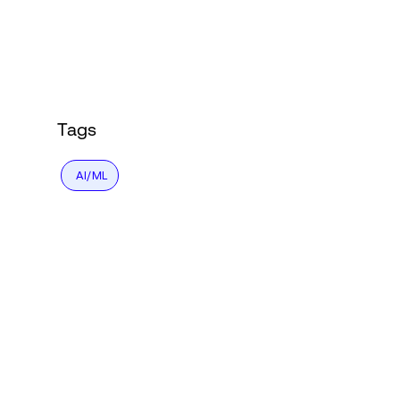
Language
登录
Tags
AI/ML