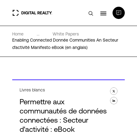
Home
...
White Papers
Data Centers
Enabling Connected Donnée Communities An Secteur
d'activité Manifesto eBook (en anglais)
PlatformDIGITAL®
Partenaires
Livres blancs
Expertise et ressources
Permettre aux
communautés de données
A propos de nous
connectées : Secteur
d'activité : eBook
Language