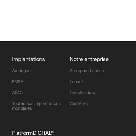
Implantations
Notre entreprise
Amérique
À propos de nous
EMEA
Impact
APAC
Investisseurs
Toutes nos implantations
Carrières
mondiales
PlatformDIGITAL®