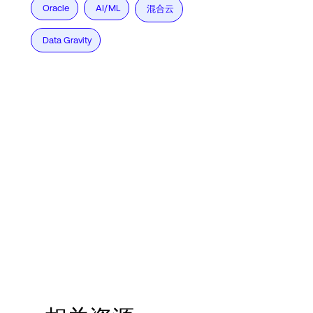
Oracle
AI/ML
混合云
Data Gravity