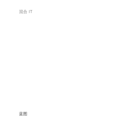
混合 IT
蓝图