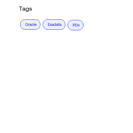
Tags
Oracle
Exadata
PDx