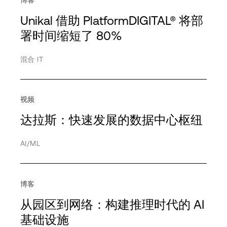
企业
Dedicated Region
解决方案简介
城区互联
Unikal 借助 PlatformDIGITAL® 将部
金融服务
戴尔
视频
Powered Base Buildings
署时间缩短了 80%
医疗健康
Exadata
网络研讨会
ServiceFabric®
查看详情
查看详情
混合 IT
保险
Google
白皮书
影响力
用例
制造业公司
HPE
视频
公平与归属
AI/ML
娱乐传媒
IBM
达拉斯：快速发展的数据中心枢纽
社区参与
主机托管
制药
联想
治理
互联
专业服务
Microsoft Azure
AI/ML
可持续发展
数据
公共部门
NVIDIA
数据主权
零售
Oracle
查看详情
博客
数字化转型
服务提供商
合作伙伴
从园区到网络：构建推理时代的 AI
地区
深入调研
基础设施
HPC
交通运输
目录