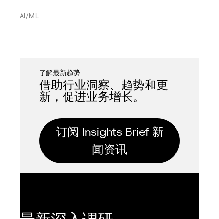
美洲
HPE Discover
混合云
网络
AI/ML
亚太地区
MPL
混合 IT
服务提供商
欧洲、中东和非洲 (EMEA)
互连
IT 基础设施
了解最新趋势
借助行业洞察、趋势和更
网络
新，促进业务增长。
PDx
Cancel
Apply filter
私有云
订阅 Insights Brief 新
公有云
闻资讯
安全