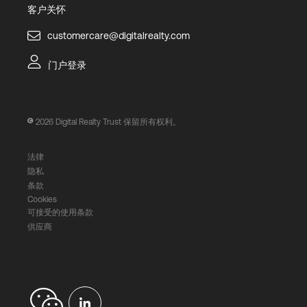
客户关怀
customercare@digitalrealty.com
门户登录
2026
Digital Realty Trust 保留所有权利。
法律
隐私
条款
Cookies
可接受的使用条款
供应商