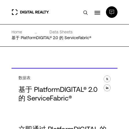
Home
...
Data Sheets
数据中心
基于 PlatformDIGITAL® 2.0 的 ServiceFabric®
PlatformDIGITAL®
合作伙伴
数据表
基于 PlatformDIGITAL® 2.0
专业知识和资源
的 ServiceFabric®
关于