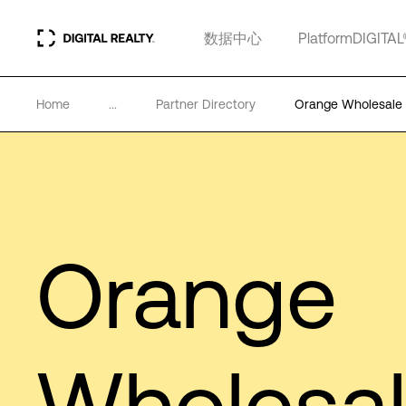
数据中心
PlatformDIGITAL
Home
...
Partner Directory
Orange Wholesale I
Orange
Wholesa