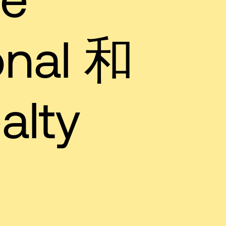
onal 和
alty