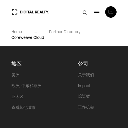
Home
...
Partner Directory
数据中心
Coreweave Cloud
PlatformDIGITAL®
地区
公司
合作伙伴
美洲
关于我们
欧洲, 中东和非洲
Impact
专业知识和资源
投资者
亚太区
工作机会
查看其他城市
关于