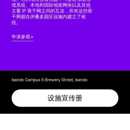
Language
缆系统、本地和国际地面网络以及其他
主要 IP 骨干网之间的互连，所有这些骨
干网都在伊桑多园区设施内建立了枢
纽。
登录
申请参观
Isando Campus 5 Brewery Street, Isando
设施宣传册