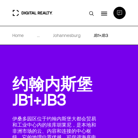
Home
...
Johannesburg
JB1+JB3
数据中心
PlatformDIGITAL®
约翰内斯堡
合作伙伴
JB1+JB3
专业知识和资源
伊桑多园区位于约翰内斯堡大都会贸易
关于
和工业中心内的埃库胡莱尼，是本地和
非洲市场的云、内容和连接的中心枢
纽。它的地理位置优越，可促进海底电