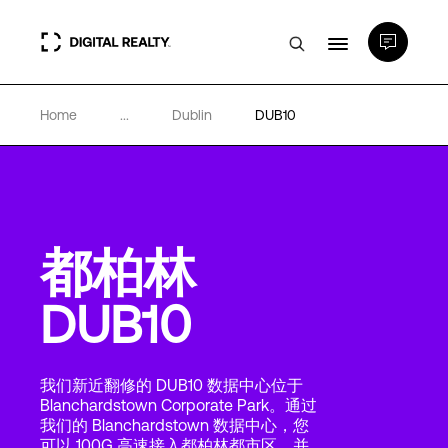
Home
...
Dublin
DUB10
数据中心
PlatformDIGITAL®
都柏林
合作伙伴
DUB10
专业知识和资源
我们新近翻修的 DUB10 数据中心位于
关于
Blanchardstown Corporate Park。通过
我们的 Blanchardstown 数据中心，您
可以 100G 高速接入都柏林都市区，并