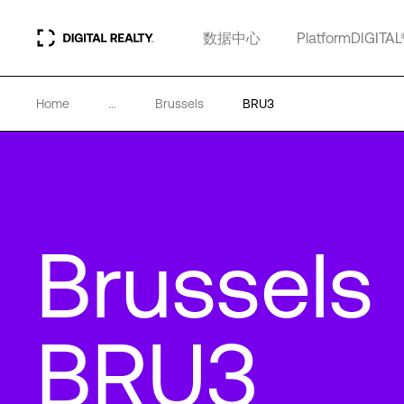
数据中心
PlatformDIGITAL
Home
...
Brussels
BRU3
Brussels
BRU3