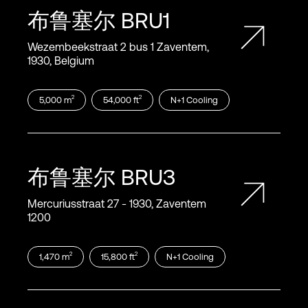
布鲁塞尔
BRU1
Wezembeekstraat 2 bus 1 Zaventem,
1930, Belgium
2
2
5,000
m
54,000
ft
N+1
Cooling
布鲁塞尔
BRU3
Mercuriusstraat 27 ‑ 1930, Zaventem
1200
2
2
1,470
m
15,800
ft
N+1
Cooling