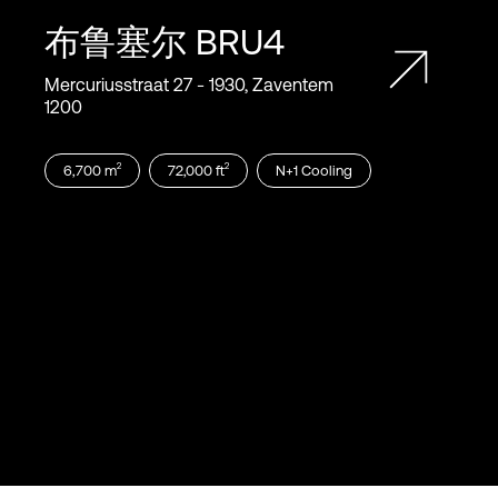
布鲁塞尔
BRU4
Mercuriusstraat 27 ‑ 1930, Zaventem
1200
2
2
6,700
m
72,000
ft
N+1
Cooling