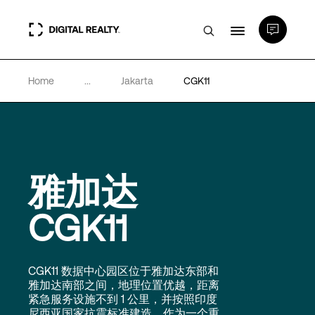
Home
...
Jakarta
CGK11
数据中心
PlatformDIGITAL®
雅加达
合作伙伴
CGK11
专业知识和资源
CGK11 数据中心园区位于雅加达东部和
关于
雅加达南部之间，地理位置优越，距离
紧急服务设施不到 1 公里，并按照印度
尼西亚国家抗震标准建造。作为一个重